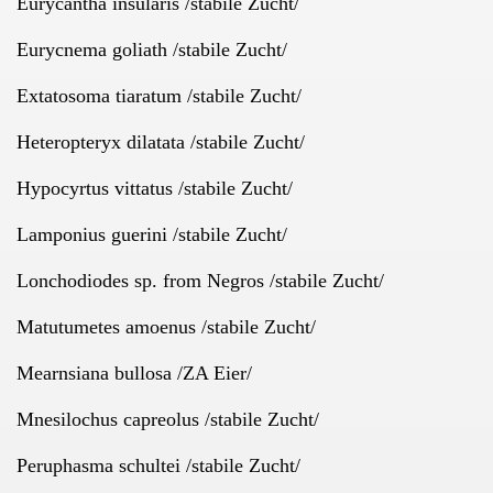
Eurycantha insularis /stabile Zucht/
ea
Eurycnema goliath /stabile Zucht/
i
Extatosoma tiaratum /stabile Zucht/
lemus
Heteropteryx dilatata /stabile Zucht/
inen
Hypocyrtus vittatus /stabile Zucht/
a
Lamponius guerini /stabile Zucht/
nsularis)
Lonchodiodes sp. from Negros /stabile Zucht/
Matutumetes amoenus /stabile Zucht/
Mearnsiana bullosa /ZA Eier/
Mnesilochus capreolus /stabile Zucht/
Peruphasma schultei /stabile Zucht/